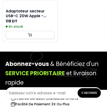
Adaptateur secteur
USB-C 20W Apple -
MHJE3ZM-A
119 DT
En stock
Abonnez-vous
& Bénéficiez d'un
SERVICE PRIORITAIRE
et livraison
rapide
S'ABONNER
Frais De Livraison Standards Offerts
Facilité De Paiement 3X Ou Plus