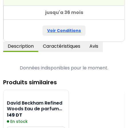
jusqu'a 36 mois
Voir Conditions
Description
Caractéristiques
Avis
Données indisponibles pour le moment.
Produits similaires
David Beckham Refined
Woods Eau de parfum
unisexe - 100ML
149 DT
En stock