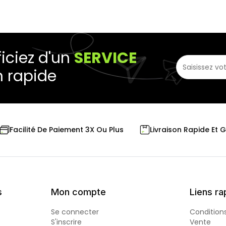
iciez d'un
SERVICE
n rapide
Livraison Rapide Et 
Facilité De Paiement 3X Ou Plus
s
Mon compte
Liens ra
Se connecter
Condition
S'inscrire
Vente