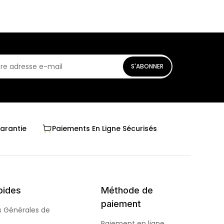
S'ABONNER
Garantie
Paiements En Ligne Sécurisés
pides
Méthode de
paiement
s Générales de
Paiement en ligne