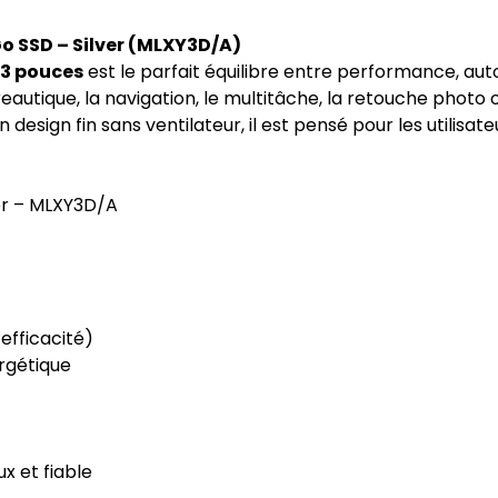
Go SSD – Silver (MLXY3D/A)
13 pouces
est le parfait équilibre entre performance, aut
 bureautique, la navigation, le multitâche, la retouche pho
 design fin sans ventilateur, il est pensé pour les utilisat
ver – MLXY3D/A
fficacité)
rgétique
ux et fiable