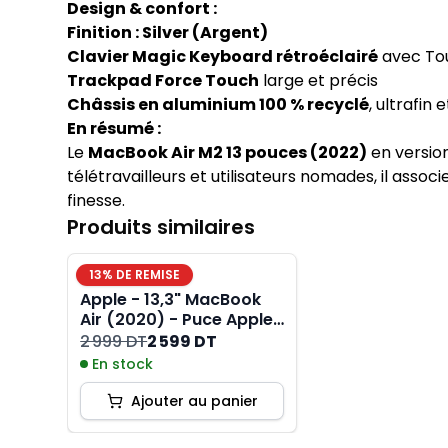
Design & confort :
Finition : Silver (Argent)
Clavier Magic Keyboard rétroéclairé
avec Tou
Trackpad Force Touch
large et précis
Châssis en aluminium 100 % recyclé
, ultrafin 
En résumé :
Le
MacBook Air M2 13 pouces (2022)
en versio
télétravailleurs et utilisateurs nomades, il ass
finesse.
Produits similaires
13
% DE REMISE
Apple - 13,3" MacBook
Air (2020) - Puce Apple
M1 - RAM 8Go -
2 999 DT
2 599 DT
Stockage 256Go - Gris
En stock
Sidéral - AZERTY
Ajouter au panier