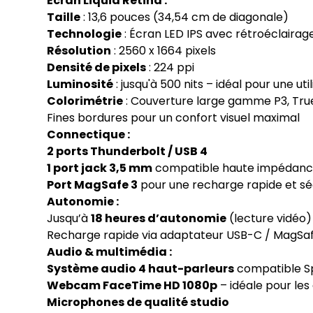
Écran Liquid Retina :
Taille
: 13,6 pouces (34,54 cm de diagonale)
Technologie
: Écran LED IPS avec rétroéclairag
Résolution
: 2560 x 1664 pixels
Densité de pixels
: 224 ppi
Luminosité
: jusqu'à 500 nits – idéal pour une u
Colorimétrie
: Couverture large gamme P3, True
Fines bordures pour un confort visuel maximal
Connectique :
2 ports Thunderbolt / USB 4
1 port jack 3,5 mm
compatible haute impédan
Port MagSafe 3
pour une recharge rapide et sé
Autonomie :
Jusqu’à
18 heures d’autonomie
(lecture vidéo)
Recharge rapide via adaptateur USB-C / MagSa
Audio & multimédia :
Système audio 4 haut-parleurs
compatible Sp
Webcam FaceTime HD 1080p
– idéale pour les
Microphones de qualité studio