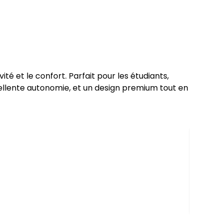
ité et le confort. Parfait pour les étudiants,
xcellente autonomie, et un design premium tout en
13
% DE
Apple 
Air M2
Stocka
3 999 
(MLXY
En st