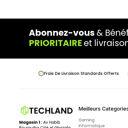
Abonnez-vous
& Bénéf
PRIORITAIRE
et livraiso
Frais De Livraison Standards Offerts
Meilleurs Categorie
Gaming
Magasin 1 :
Av Habib
Informatique
Bourguiba Cité el Ghazala,