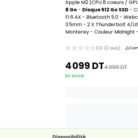
Apple M2 (CPU 8 coeurs / GPU 
8 Go
-
Disque 512 Go SSD
- C
Fi 6 AX - Bluetooth 5.0 - We
3.5mm - 2 X Thunderbolt 4/US
Monterey - Couleur Midnight 
0.0 (0 avis)
Com
4 099 DT
4 999 DT
En stock
Disponibilité