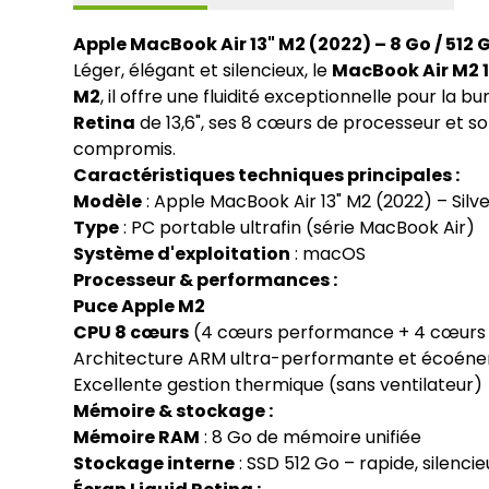
Apple MacBook Air 13" M2 (2022) – 8 Go / 512 
Léger, élégant et silencieux, le
MacBook Air M2 
M2
, il offre une fluidité exceptionnelle pour la
Retina
de 13,6", ses 8 cœurs de processeur et son
compromis.
Caractéristiques techniques principales :
Modèle
: Apple MacBook Air 13" M2 (2022) – Sil
Type
: PC portable ultrafin (série MacBook Air)
Système d'exploitation
: macOS
Processeur & performances :
Puce Apple M2
CPU 8 cœurs
(4 cœurs performance + 4 cœurs e
Architecture ARM ultra-performante et écoéne
Excellente gestion thermique (sans ventilateur)
Mémoire & stockage :
Mémoire RAM
: 8 Go de mémoire unifiée
Stockage interne
: SSD 512 Go – rapide, silencie