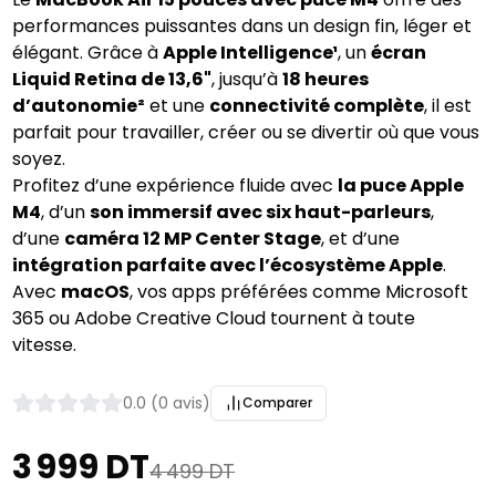
performances puissantes dans un design fin, léger et
élégant. Grâce à
Apple Intelligence¹
, un
écran
Liquid Retina de 13,6"
, jusqu’à
18 heures
d’autonomie²
et une
connectivité complète
, il est
parfait pour travailler, créer ou se divertir où que vous
soyez.
Profitez d’une expérience fluide avec
la puce Apple
M4
, d’un
son immersif avec six haut-parleurs
,
d’une
caméra 12 MP Center Stage
, et d’une
intégration parfaite avec l’écosystème Apple
.
Avec
macOS
, vos apps préférées comme Microsoft
365 ou Adobe Creative Cloud tournent à toute
vitesse.
0.0 (0 avis)
Comparer
3 999 DT
4 499 DT