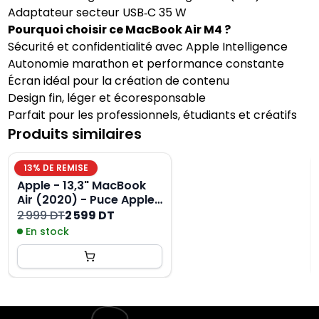
Adaptateur secteur USB‑C 35 W
Pourquoi choisir ce MacBook Air M4 ?
Sécurité et confidentialité avec Apple Intelligence
Autonomie marathon et performance constante
Écran idéal pour la création de contenu
Design fin, léger et écoresponsable
Parfait pour les professionnels, étudiants et créatifs
Produits similaires
13
% DE REMISE
Apple - 13,3" MacBook
Air (2020) - Puce Apple
M1 - RAM 8Go -
2 999 DT
2 599 DT
Stockage 256Go - Gris
En stock
Sidéral - AZERTY