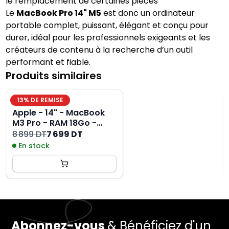
le remplacement de certaines pièces
Le
MacBook Pro 14" M5
est donc un ordinateur
portable complet, puissant, élégant et conçu pour
durer, idéal pour les professionnels exigeants et les
créateurs de contenu à la recherche d’un outil
performant et fiable.
Produits similaires
13
% DE REMISE
Apple - 14" - MacBook
M3 Pro - RAM 18Go -
Stockage 512Go - Gris
8 899 DT
7 699 DT
sidéral - Azerty
En stock
Abonnez-vous
& Bénéficiez d'un