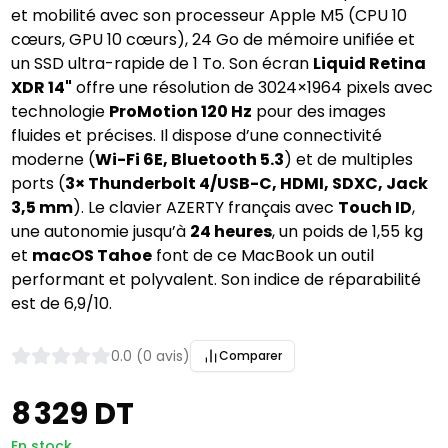
et mobilité avec son processeur Apple M5 (CPU 10
cœurs, GPU 10 cœurs), 24 Go de mémoire unifiée et
un SSD ultra-rapide de 1 To. Son écran
Liquid Retina
XDR 14"
offre une résolution de 3024×1964 pixels avec
technologie
ProMotion 120 Hz
pour des images
fluides et précises. Il dispose d’une connectivité
moderne (
Wi-Fi 6E, Bluetooth 5.3
) et de multiples
ports (
3× Thunderbolt 4/USB-C, HDMI, SDXC, Jack
3,5 mm
). Le clavier AZERTY français avec
Touch ID
,
une autonomie jusqu’à
24 heures
, un poids de 1,55 kg
et
macOS Tahoe
font de ce MacBook un outil
performant et polyvalent. Son indice de réparabilité
est de 6,9/10.
0.0 (0 avis)
Comparer
8 329 DT
En stock