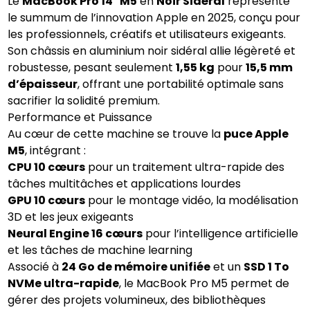
Le
MacBook Pro 14" M5
en
Noir Sidéral
représente
le summum de l’innovation Apple en 2025, conçu pour
les professionnels, créatifs et utilisateurs exigeants.
Son châssis en aluminium noir sidéral allie légèreté et
robustesse, pesant seulement
1,55 kg
pour
15,5 mm
d’épaisseur
, offrant une portabilité optimale sans
sacrifier la solidité premium.
Performance et Puissance
Au cœur de cette machine se trouve la
puce Apple
M5
, intégrant :
CPU 10 cœurs
pour un traitement ultra-rapide des
tâches multitâches et applications lourdes
GPU 10 cœurs
pour le montage vidéo, la modélisation
3D et les jeux exigeants
Neural Engine 16 cœurs
pour l’intelligence artificielle
et les tâches de machine learning
Associé à
24 Go de mémoire unifiée
et un
SSD 1 To
NVMe ultra-rapide
, le MacBook Pro M5 permet de
gérer des projets volumineux, des bibliothèques