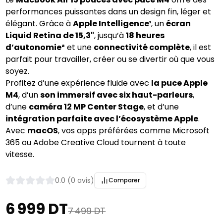
performances puissantes dans un design fin, léger et
élégant. Grâce à
Apple Intelligence¹
, un
écran
Liquid Retina de 15,3"
, jusqu’à
18 heures
d’autonomie²
et une
connectivité complète
, il est
parfait pour travailler, créer ou se divertir où que vous
soyez.
Profitez d’une expérience fluide avec
la puce Apple
M4
, d’un
son immersif avec six haut-parleurs
,
d’une
caméra 12 MP Center Stage
, et d’une
intégration parfaite avec l’écosystème Apple
.
Avec
macOS
, vos apps préférées comme Microsoft
365 ou Adobe Creative Cloud tournent à toute
vitesse.
0.0 (0 avis)
Comparer
6 999 DT
7 499 DT