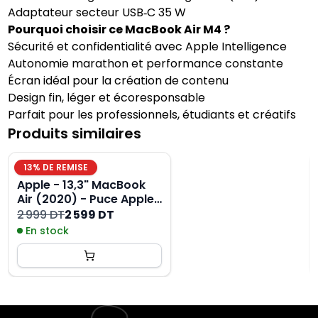
Adaptateur secteur USB‑C 35 W
Pourquoi choisir ce MacBook Air M4 ?
Sécurité et confidentialité avec Apple Intelligence
Autonomie marathon et performance constante
Écran idéal pour la création de contenu
Design fin, léger et écoresponsable
Parfait pour les professionnels, étudiants et créatifs
Produits similaires
13
% DE REMISE
Apple - 13,3" MacBook
Air (2020) - Puce Apple
M1 - RAM 8Go -
2 999 DT
2 599 DT
Stockage 256Go - Gris
En stock
Sidéral - AZERTY