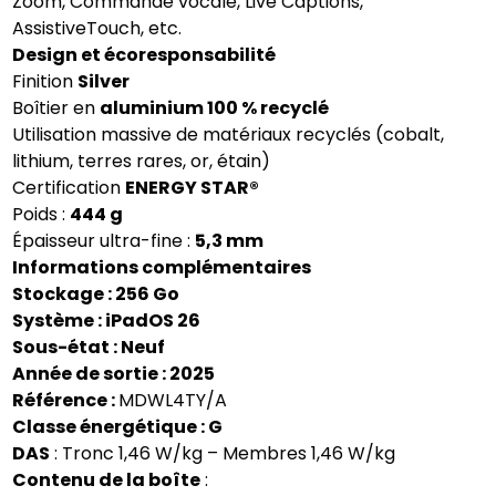
Zoom, Commande vocale, Live Captions,
AssistiveTouch, etc.
Design et écoresponsabilité
Finition
Silver
Boîtier en
aluminium 100 % recyclé
Utilisation massive de matériaux recyclés (cobalt,
lithium, terres rares, or, étain)
Certification
ENERGY STAR®
Poids :
444 g
Épaisseur ultra-fine :
5,3 mm
Informations complémentaires
Stockage : 256 Go
Système : iPadOS 26
Sous-état : Neuf
Année de sortie : 2025
Référence :
MDWL4TY/A
Classe énergétique : G
DAS
: Tronc 1,46 W/kg – Membres 1,46 W/kg
Contenu de la boîte
: