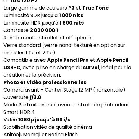
de
10 à 120 Hz
Large gamme de couleurs
P3
et
True Tone
Luminosité SDR jusqu’à
1 000 nits
Luminosité HDR jusqu’à
1 600 nits
Contraste
2 000 000:1
Revêtement antireflet et oléophobe
Verre standard (verre nano-texturé en option sur
modèles 1 To et 2 To)
Compatible avec
Apple Pencil Pro
et
Apple Pencil
USB-C
, avec prise en charge du
survol
, idéal pour la
création et la précision.
Photo et vidéo professionnelles
Caméra avant – Center Stage 12 MP (horizontale)
Ouverture
ƒ/2.0
Mode Portrait avancé avec contrôle de profondeur
Smart HDR 4
Vidéo
1080p jusqu’à 60 i/s
Stabilisation vidéo de qualité cinéma
Animoji, Memoji et Retina Flash