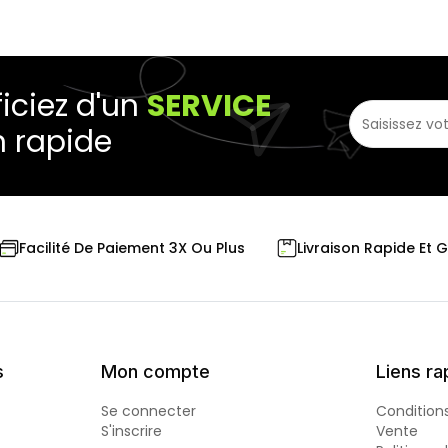
iciez d'un
SERVICE
n rapide
Livraison Rapide Et 
Facilité De Paiement 3X Ou Plus
s
Mon compte
Liens ra
Se connecter
Condition
S'inscrire
Vente