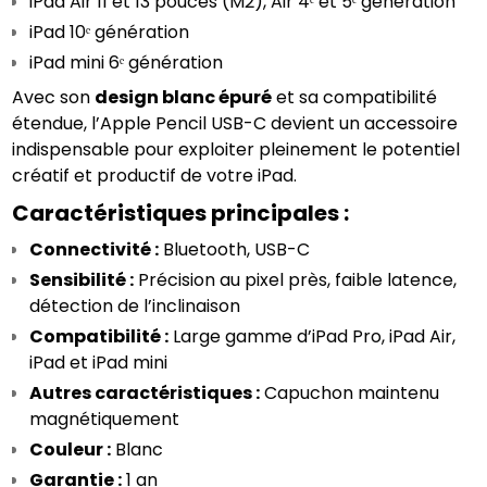
iPad Air 11 et 13 pouces (M2), Air 4ᵉ et 5ᵉ génération
iPad 10ᵉ génération
iPad mini 6ᵉ génération
Avec son 
design blanc épuré
 et sa compatibilité 
étendue, l’Apple Pencil USB-C devient un accessoire 
indispensable pour exploiter pleinement le potentiel 
créatif et productif de votre iPad.
Caractéristiques principales :
Connectivité :
 Bluetooth, USB-C
Sensibilité :
 Précision au pixel près, faible latence, 
détection de l’inclinaison
Compatibilité :
 Large gamme d’iPad Pro, iPad Air, 
iPad et iPad mini
Autres caractéristiques :
 Capuchon maintenu 
magnétiquement
Couleur :
 Blanc
Garantie :
 1 an