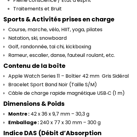
Pleine conscience / État d’esprit
Traitements et Bruit
Sports & Activités prises en charge
Course, marche, vélo, HIIT, yoga, pilates
Natation, ski, snowboard
Golf, randonnée, tai chi, kickboxing
Rameur, escalier, danse, fauteuil roulant, etc.
Contenu de la boîte
Apple Watch Series 11 – Boîtier 42 mm  Gris Sidéral
Bracelet Sport Band Noir (Taille S/M)
Câble de charge rapide magnétique USB‑C (1 m)
Dimensions & Poids
Montre :
 42 x 36 x 9,7 mm – 30,3 g
Emballage :
 240 x 77 x 30 mm – 300 g
Indice DAS (Débit d’Absorption 