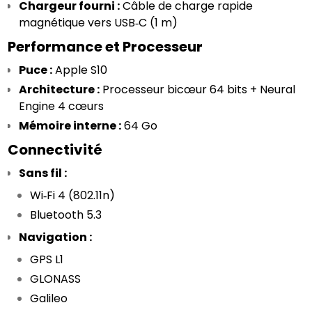
Chargeur fourni :
 Câble de charge rapide 
magnétique vers USB‑C (1 m)
Performance et Processeur
Puce :
 Apple S10
Architecture :
 Processeur bicœur 64 bits + Neural 
Engine 4 cœurs
Mémoire interne :
 64 Go
Connectivité
Sans fil :
Wi‑Fi 4 (802.11n)
Bluetooth 5.3
Navigation :
GPS L1
GLONASS
Galileo