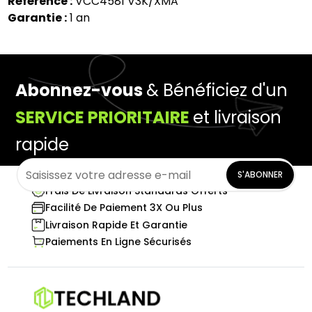
Référence :
VCC4581 V3K/XMA
Garantie :
1 an
Abonnez-vous
& Bénéficiez d'un
SERVICE PRIORITAIRE
et livraison
rapide
S'ABONNER
Frais De Livraison Standards Offerts
Facilité De Paiement 3X Ou Plus
Livraison Rapide Et Garantie
Paiements En Ligne Sécurisés