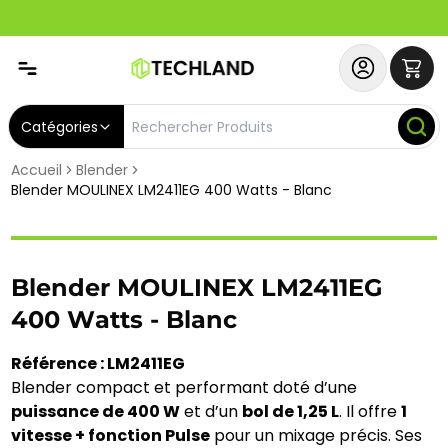
Abonnez-vous & Bénéficiez d'un SERVICE PRIORITAIRE et
Catégories
Accueil
Blender
Blender MOULINEX LM2411EG 400 Watts - Blanc
Blender MOULINEX LM2411EG
400 Watts - Blanc
Référence : LM2411EG
Blender compact et performant doté d’une
puissance de 400 W
et d’un
bol de 1,25 L
. Il offre
1
vitesse + fonction Pulse
pour un mixage précis. Ses