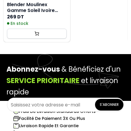
Blender Moulinex
Gamme Soleil Ivoire
500W - Blanc
269 DT
En stock
Abonnez-vous
& Bénéficiez d'un
SERVICE PRIORITAIRE
et livraison
rapide
S'ABONNER
Frais De Livraison Standards Offerts
Facilité De Paiement 3X Ou Plus
Livraison Rapide Et Garantie