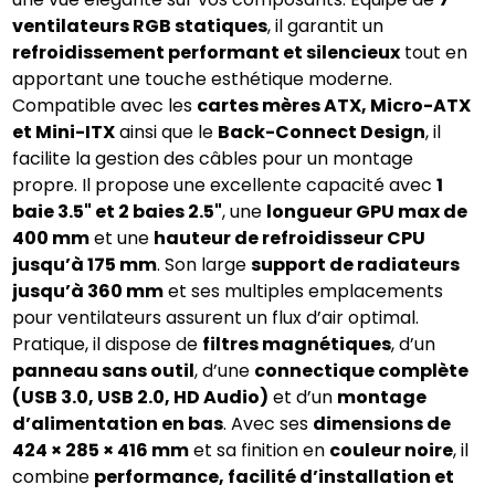
ventilateurs RGB statiques
, il garantit un 
refroidissement performant et silencieux
 tout en 
apportant une touche esthétique moderne. 
Compatible avec les 
cartes mères ATX, Micro-ATX 
et Mini-ITX
 ainsi que le 
Back-Connect Design
, il 
facilite la gestion des câbles pour un montage 
propre. Il propose une excellente capacité avec 
1 
baie 3.5" et 2 baies 2.5"
, une 
longueur GPU max de 
400 mm
 et une 
hauteur de refroidisseur CPU 
jusqu’à 175 mm
. Son large 
support de radiateurs 
jusqu’à 360 mm
 et ses multiples emplacements 
pour ventilateurs assurent un flux d’air optimal. 
Pratique, il dispose de 
filtres magnétiques
, d’un 
panneau sans outil
, d’une 
connectique complète 
(USB 3.0, USB 2.0, HD Audio)
 et d’un 
montage 
d’alimentation en bas
. Avec ses 
dimensions de 
424 × 285 × 416 mm
 et sa finition en 
couleur noire
, il 
combine 
performance, facilité d’installation et 