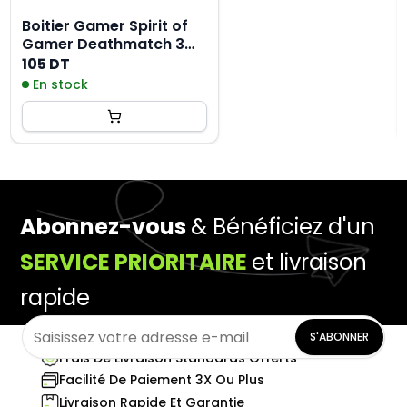
Boitier Gamer Spirit of
Gamer Deathmatch 3
RGB MTX ITX -Noir
105 DT
En stock
Abonnez-vous
& Bénéficiez d'un
SERVICE PRIORITAIRE
et livraison
rapide
S'ABONNER
Frais De Livraison Standards Offerts
Facilité De Paiement 3X Ou Plus
Livraison Rapide Et Garantie