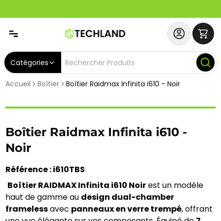
Abonnez-vous & Bénéficiez d'un SERVICE PRIORITAIRE et
Catégories
Accueil
Boîtier
Boîtier Raidmax Infinita i610 - Noir
Boîtier Raidmax Infinita i610 -
Noir
Référence : i610TBS
Boîtier RAIDMAX Infinita i610 Noir
 est un modèle 
haut de gamme au 
design dual-chamber 
frameless
 avec 
panneaux en verre trempé
, offrant 
une vue élégante sur vos composants. Équipé de 
7 