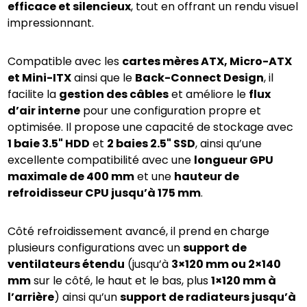
efficace et silencieux
, tout en offrant un rendu visuel 
impressionnant.
Compatible avec les 
cartes mères ATX, Micro-ATX 
et Mini-ITX
 ainsi que le 
Back-Connect Design
, il 
facilite la 
gestion des câbles
 et améliore le 
flux 
d’air interne
 pour une configuration propre et 
optimisée. Il propose une capacité de stockage avec 
1 baie 3.5" HDD
 et 
2 baies 2.5" SSD
, ainsi qu’une 
excellente compatibilité avec une 
longueur GPU 
maximale de 400 mm
 et une 
hauteur de 
refroidisseur CPU jusqu’à 175 mm
.
Côté refroidissement avancé, il prend en charge 
plusieurs configurations avec un 
support de 
ventilateurs étendu
 (jusqu’à 
3×120 mm ou 2×140 
mm
 sur le côté, le haut et le bas, plus 
1×120 mm à 
l’arrière
) ainsi qu’un 
support de radiateurs jusqu’à 