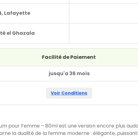
4, Lafayette
té el Ghazala
Facilité de Paiement
jusqu'a 36 mois
Voir Conditions
fum pour Femme – 80ml est une version encore plus auda
l incarne la dualité de la femme moderne : élégante, puissan