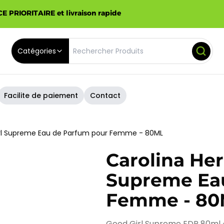
E PRIORITAIRE et livraison rapide
Catégories
Facilite de paiement
Contact
irl Supreme Eau de Parfum pour Femme - 80ML
Carolina Her
Supreme Ea
Femme - 80
Good Girl Supreme EDP 80ml —