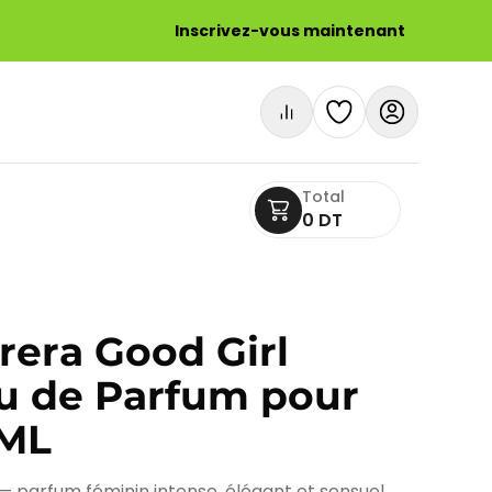
Inscrivez-vous maintenant
Total
0 DT
rera Good Girl
u de Parfum pour
ML
 parfum féminin intense, élégant et sensuel