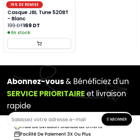
15
% DE REMISE
Casque JBL Tune 520BT
- Blanc
199 DT
169 DT
En stock
Abonnez-vous
& Bénéficiez d'un
SERVICE PRIORITAIRE
et livraison
rapide
S'ABONNER
Frais De Livraison Standards Offerts
Facilité De Paiement 3X Ou Plus