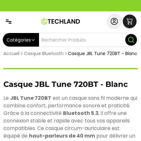
Spécial
Abonnez-vous & Bénéficiez d'un SERVICE PRIORITAIRE et
Catégories
Accueil
Casque Bluetooth
Casque JBL Tune 720BT - Blanc
Casque JBL Tune 720BT - Blanc
Le 
JBL Tune 720BT
 est un casque sans fil moderne qui 
combine confort, performance sonore et praticité. 
Grâce à la connectivité 
Bluetooth 5.3
, il offre une 
connexion stable et rapide avec tous vos appareils 
compatibles. Ce casque circum-auriculaire est 
équipé de 
haut-parleurs de 40 mm
 pour délivrer un 