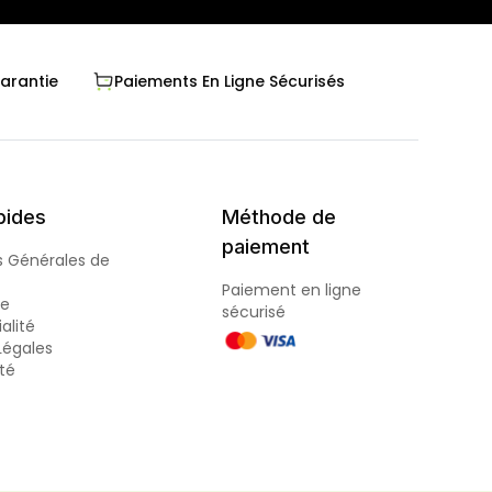
Garantie
Paiements En Ligne Sécurisés
pides
Méthode de
paiement
s Générales de
Paiement en ligne
de
sécurisé
alité
Légales
ité