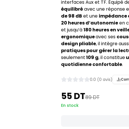
interfaces Aux et TF. Équipé d
équilibré
avec une réponse 
de 98 dB
et une
impédance d
20 heures d’autonomie
en c
et jusqu’à
180 heures en veill
ergonomique
avec ses
cous
design pliable
, il intègre auss
pratiques pour gérer la lect
seulement
109 g
, il constitue
u
quotidienne confortable
.
0.0 (0 avis)
Com
55 DT
89 DT
En stock