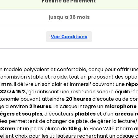
Facilité de Paiement
jusqu'a 36 mois
Voir Conditions
n modèle polyvalent et confortable, conçu pour offrir un
 transmission stable et rapide, tout en proposant des option
0 mm
, il délivre un son clair et immersif couvrant une
répo
e
32 Ω ± 15 %
, garantissant une restitution sonore équilibrée
utonomie pouvant atteindre
20 heures
d’écoute ou de con
ge d’environ
2 heures
. Le casque intègre un
microphone
légers et souples
, d’écouteurs
pliables
et d’un
arceau r
s permettent de changer de piste, de gérer la lecture/pa
 63 mm
et un poids plume de
109 g
, le Hoco W46 Charm al
cellent choix pour les utilisateurs recherchant un casque