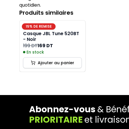
quotidien.
Produits similaires
15
% DE REMISE
Casque JBL Tune 520BT
- Noir
199 DT
169 DT
En stock
Ajouter au panier
Abonnez-vous
& Bénéf
PRIORITAIRE
et livraiso