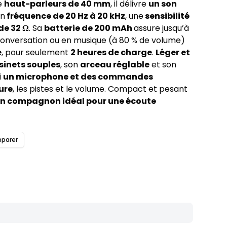
e
haut-parleurs de 40 mm
, il délivre
un son
en
fréquence de 20 Hz à 20 kHz
, une
sensibilité
e 32 Ω
. Sa
batterie de 200 mAh
assure jusqu’à
onversation ou en musique (à 80 % de volume)
e
, pour seulement
2 heures de charge
.
Léger et
sinets souples
, son
arceau réglable
et son
i
un microphone et des commandes
ure
, les pistes et le volume. Compact et pesant
n compagnon idéal pour une écoute
parer