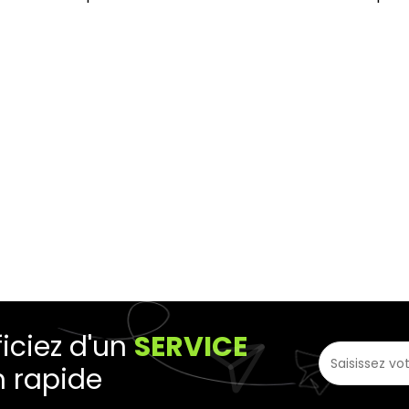
iciez d'un
SERVICE
n rapide