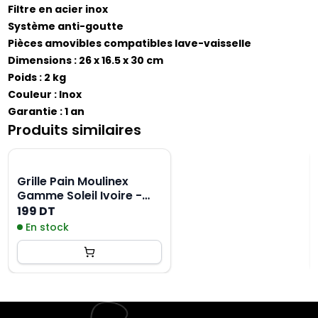
Filtre en acier inox
Système anti-goutte
Pièces amovibles compatibles lave-vaisselle
Dimensions : 26 x 16.5 x 30 cm
Poids : 2 kg
Couleur : Inox
Garantie : 1 an
Produits similaires
Grille Pain Moulinex
Gamme Soleil Ivoire -
Blanc
199 DT
En stock