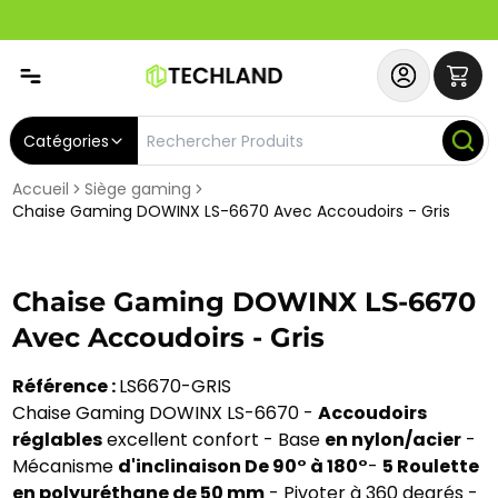
Abonnez-vous & Bénéficiez d'un SERVICE PRIORITAIRE et
Catégories
Accueil
Siège gaming
Chaise Gaming DOWINX LS-6670 Avec Accoudoirs - Gris
Chaise Gaming DOWINX LS-6670
Avec Accoudoirs - Gris
Référence :
LS6670-GRIS
Chaise Gaming DOWINX LS-6670 -
Accoudoirs
réglables
excellent confort - Base
en nylon/acier
-
Mécanisme
d'inclinaison De 90° à 180°
-
5 Roulette
en polyuréthane de 50 mm
- Pivoter à 360 degrés -