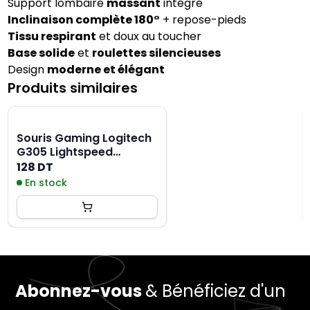
Support lombaire
massant
intégré
Inclinaison complète 180°
+ repose-pieds
Tissu respirant
et doux au toucher
Base solide
et
roulettes silencieuses
Design
moderne et élégant
Produits similaires
Souris Gaming Logitech
G305 Lightspeed
Wireless Gaming Mouse
128 DT
- Blanc
En stock
Abonnez-vous
& Bénéficiez d'un