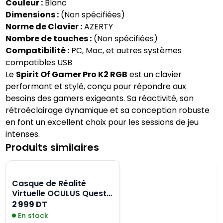
Couleur :
Blanc
Dimensions :
(Non spécifiées)
Norme de Clavier :
AZERTY
Nombre de touches :
(Non spécifiées)
Compatibilité :
PC, Mac, et autres systèmes
compatibles USB
Le
Spirit Of Gamer Pro K2 RGB
est un clavier
performant et stylé, conçu pour répondre aux
besoins des gamers exigeants. Sa réactivité, son
rétroéclairage dynamique et sa conception robuste
en font un excellent choix pour les sessions de jeu
intenses.
Produits similaires
Casque de Réalité
Virtuelle OCULUS Quest 3
Tout en un 512GO
2 999 DT
En stock