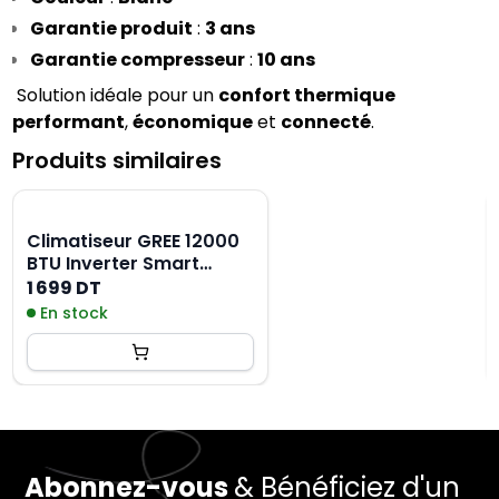
Garantie produit
 : 
3 ans
Garantie compresseur
 : 
10 ans
 Solution idéale pour un 
confort thermique 
performant
, 
économique
 et 
connecté
.
Produits similaires
Climatiseur GREE 12000
BTU Inverter Smart
Tropicalisé - Chaud &
1 699 DT
Froid GWH12ALC-
En stock
K3DNA10 - Blanc
Abonnez-vous
& Bénéficiez d'un