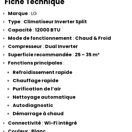
 Fiche Technique
Marque
 : LG
Type
 : 
Climatiseur Inverter Split
Capacité
 : 
12000 BTU
Mode de fonctionnement
 : 
Chaud & Froid
Compresseur
 : 
Dual Inverter
Superficie recommandée
 : 
25 – 35 m²
Fonctions principales
 :
Refroidissement rapide
Chauffage rapide
Purification de l’air
Nettoyage automatique
Autodiagnostic
Démarrage à chaud
Connectivité
 : 
Wi-Fi intégré
Couleur
 : 
Blanc