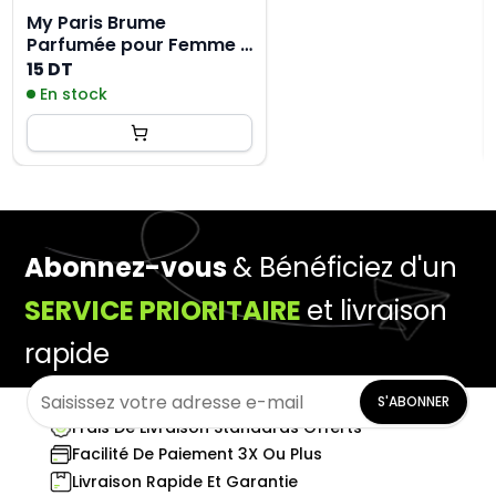
My Paris Brume
Parfumée pour Femme -
250ML
15 DT
En stock
Abonnez-vous
& Bénéficiez d'un
SERVICE PRIORITAIRE
et livraison
rapide
S'ABONNER
Frais De Livraison Standards Offerts
Facilité De Paiement 3X Ou Plus
Livraison Rapide Et Garantie