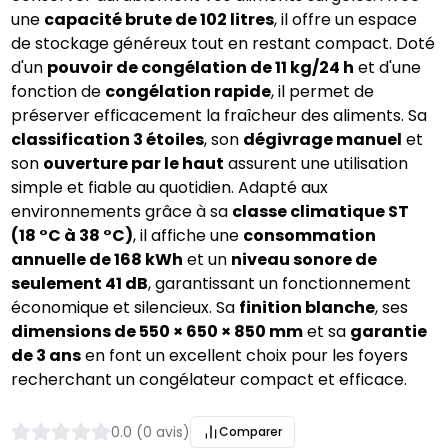
une 
capacité brute de 102 litres
, il offre un espace 
de stockage généreux tout en restant compact. Doté 
d'un 
pouvoir de congélation de 11 kg/24 h
 et d'une 
fonction de 
congélation rapide
, il permet de 
préserver efficacement la fraîcheur des aliments. Sa 
classification 3 étoiles
, son 
dégivrage manuel
 et 
son 
ouverture par le haut
 assurent une utilisation 
simple et fiable au quotidien. Adapté aux 
environnements grâce à sa 
classe climatique ST 
(18 °C à 38 °C)
, il affiche une 
consommation 
annuelle de 168 kWh
 et un 
niveau sonore de 
seulement 41 dB
, garantissant un fonctionnement 
économique et silencieux. Sa 
finition blanche
, ses 
dimensions de 550 × 650 × 850 mm
 et sa 
garantie 
de 3 ans
 en font un excellent choix pour les foyers 
recherchant un congélateur compact et efficace.
0.0 (0 avis)
Comparer