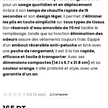
pour un 
usage quotidien et en déplacement
. 
Grâce à son 
temps de chauffe rapide de 15 
secondes
 et son 
design léger
, il permet d’
éliminer 
les plis en toute simplicité
 sur 
tous types de tissus
. 
Son 
réservoir d’eau amovible de 70 ml
 facilite le 
remplissage, tandis que sa fonction 
élimination des 
odeurs
 assure des vêtements toujours frais. Équipé 
d’un 
embout réversible anti-peluche
 et livré avec 
une 
poche de rangement
, il est à la fois 
rapide, 
efficace et facile à transporter
. Avec ses 
dimensions compactes (14.1 x 5.7 x 31.8 cm)
 et sa 
couleur orange
, il allie praticité et style, avec une 
garantie d’un an
.
0.0 (0 avis)
Comparer