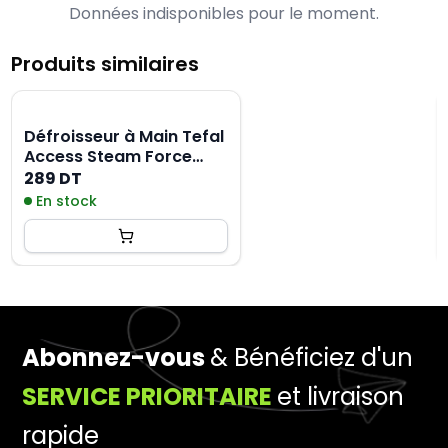
Données indisponibles pour le moment.
Produits similaires
Défroisseur à Main Tefal
Access Steam Force
DT8230E 2000W - Noir
289 DT
En stock
Abonnez-vous
& Bénéficiez d'un
SERVICE PRIORITAIRE
et livraison
rapide