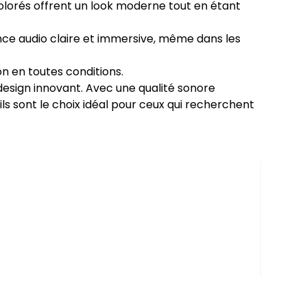
olorés offrent un look moderne tout en étant
ce audio claire et immersive, même dans les
n en toutes conditions.
design innovant. Avec une qualité sonore
ls sont le choix idéal pour ceux qui recherchent
Écout
FreeBu
219 DT
En st