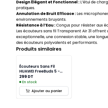
Design Élégant et Fonctionnel :
L’étui de char
pratiques.
Annulation de Bruit Efficace :
Les microphones 
environnements bruyants.
Résistance à l’Eau :
Conçus pour résister aux éc
Les écouteurs sans fil Transparent Air 31 offre
exceptionnelle, une connexion stable, une longue
des écouteurs polyvalents et performants.
Produits similaires
Écouteurs Sans Fil
HUAWEI FreeBuds 5 -
Blanc
299 DT
En stock
Ajouter au panier