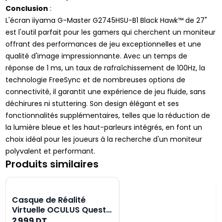
Conclusion
:
L'écran iiyama G-Master G2745HSU-B1 Black Hawk™ de 27"
est l'outil parfait pour les gamers qui cherchent un moniteur
offrant des performances de jeu exceptionnelles et une
qualité d'image impressionnante. Avec un temps de
réponse de 1 ms, un taux de rafraîchissement de 100Hz, la
technologie FreeSync et de nombreuses options de
connectivité, il garantit une expérience de jeu fluide, sans
déchirures ni stuttering. Son design élégant et ses
fonctionnalités supplémentaires, telles que la réduction de
la lumière bleue et les haut-parleurs intégrés, en font un
choix idéal pour les joueurs à la recherche d'un moniteur
polyvalent et performant.
Produits similaires
Casque de Réalité
Virtuelle OCULUS Quest 3
Tout en un 512GO
2 999 DT