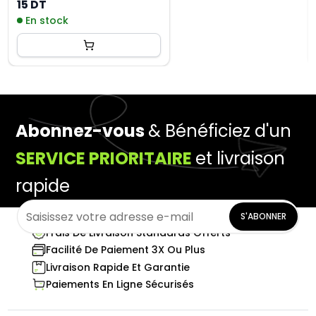
250ML
15 DT
En stock
Abonnez-vous
& Bénéficiez d'un
SERVICE PRIORITAIRE
et livraison
rapide
S'ABONNER
Frais De Livraison Standards Offerts
Facilité De Paiement 3X Ou Plus
Livraison Rapide Et Garantie
Paiements En Ligne Sécurisés