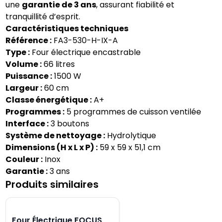
une
garantie de 3 ans
, assurant fiabilité et
tranquillité d’esprit.
Caractéristiques techniques
Référence :
FA3-530-H-IX-A
Type :
Four électrique encastrable
Volume :
66 litres
Puissance :
1500 W
Largeur :
60 cm
Classe énergétique :
A+
Programmes :
5 programmes de cuisson ventilée
Interface :
3 boutons
Système de nettoyage :
Hydrolytique
Dimensions (H x L x P) :
59 x 59 x 51,1 cm
Couleur :
Inox
Garantie :
3 ans
Produits similaires
Four Électrique FOCUS