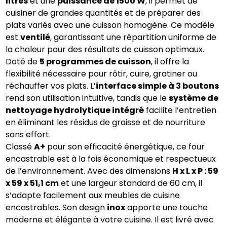
litres
et une
puissance de 1500 W
, il permet de
cuisiner de grandes quantités et de préparer des
plats variés avec une cuisson homogène. Ce modèle
est
ventilé
, garantissant une répartition uniforme de
la chaleur pour des résultats de cuisson optimaux.
Doté de
5 programmes de cuisson
, il offre la
flexibilité nécessaire pour rôtir, cuire, gratiner ou
réchauffer vos plats. L’
interface simple à 3 boutons
rend son utilisation intuitive, tandis que le
système de
nettoyage hydrolytique intégré
facilite l’entretien
en éliminant les résidus de graisse et de nourriture
sans effort.
Classé
A+
pour son efficacité énergétique, ce four
encastrable est à la fois économique et respectueux
de l’environnement. Avec des dimensions
H x L x P : 59
x 59 x 51,1 cm
et une largeur standard de 60 cm, il
s’adapte facilement aux meubles de cuisine
encastrables. Son design
inox
apporte une touche
moderne et élégante à votre cuisine. Il est livré avec