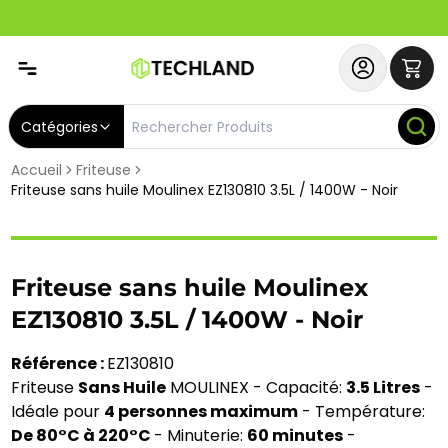
Spécial
Abonnez-vous & Bénéficiez d'un SERVICE PRIORITAIRE et
Catégories
Accueil
Friteuse
Friteuse sans huile Moulinex EZ130810 3.5L / 1400W - Noir
Friteuse sans huile Moulinex
EZ130810 3.5L / 1400W - Noir
Référence :
EZ130810
Friteuse
Sans Huile
MOULINEX - Capacité:
3.5 Litres
-
Idéale pour
4 personnes maximum
- Température:
De 80°C à 220°C
- Minuterie:
60 minutes
-