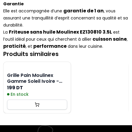
Garantie
garantie de 1 an
Elle est accompagnée d’une
, vous
assurant une tranquillité d’esprit concernant sa qualité et sa
durabilité.
Friteuse sans huile Moulinex EZ130810 3.5L
La
est
cuisson saine
l’outil idéal pour ceux qui cherchent à allier
,
praticité
performance
, et
dans leur cuisine.
Produits similaires
Grille Pain Moulinex
Gamme Soleil Ivoire -
Blanc
199 DT
En stock