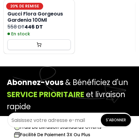
20
% DE REMISE
Gucci Flora Gorgeous
Gardenia 100Ml
558 DT
446 DT
En stock
Abonnez-vous
& Bénéficiez d'un
SERVICE PRIORITAIRE
et livraison
rapide
S'ABONNER
Frais De Livraison Standards Offerts
Facilité De Paiement 3X Ou Plus