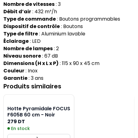
Nombre de vitesses
: 3
Débit d’air
: 432 m³/h
Type de commande
: Boutons programmables
Dispositif de contrôle
: Boutons
Type de filtre
: Aluminium lavable
Éclairage
: LED
Nombre de lampes
: 2
Niveau sonore
: 67 dB
Dimensions (H x L x P)
: 115 x 90 x 45 cm
Couleur
: Inox
Garantie
: 3 ans
Produits similaires
Hotte Pyramidale FOCUS
F605B 60 cm - Noir
279 DT
En stock