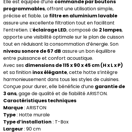
Elle est équipée d’une
commande par boutons
programmables
, offrant une utilisation simple,
précise et fiable. Le
filtre en aluminium lavable
assure une excellente filtration tout en facilitant
l’entretien. L’
éclairage LED
, composé de
2 lampes
,
apporte une visibilité optimale sur le plan de cuisson
tout en réduisant la consommation d’énergie. Son
niveau sonore de 67 dB
assure un bon équilibre
entre puissance et confort acoustique.
Avec ses
dimensions de 115 x 90 x 45 cm (H x L x P)
et sa finition
inox élégante
, cette hotte s’intègre
harmonieusement dans tous les styles de cuisines.
Conçue pour durer, elle bénéficie d’une
garantie de
3 ans
, gage de qualité et de fiabilité ARISTON.
Caractéristiques techniques
Marque
: ARISTON
Type
: Hotte murale
Type d’installation
: T-Box
Largeur
: 90 cm