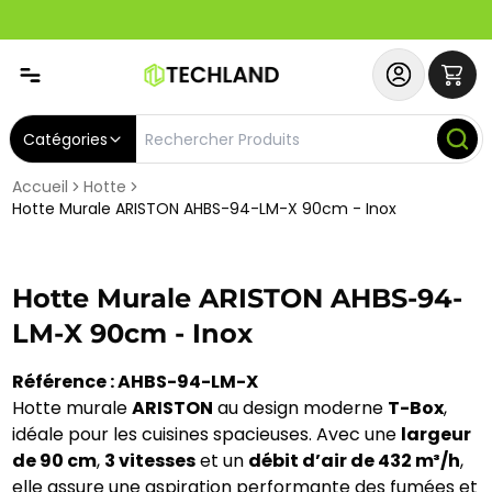
Abonnez-vous & Bénéficiez d'un SERVICE PRIORITAIRE et
Catégories
Accueil
Hotte
Hotte Murale ARISTON AHBS-94-LM-X 90cm - Inox
Hotte Murale ARISTON AHBS-94-
LM-X 90cm - Inox
Référence : AHBS-94-LM-X
Hotte murale
ARISTON
au design moderne
T-Box
,
idéale pour les cuisines spacieuses. Avec une
largeur
de 90 cm
,
3 vitesses
et un
débit d’air de 432 m³/h
,
elle assure une aspiration performante des fumées et