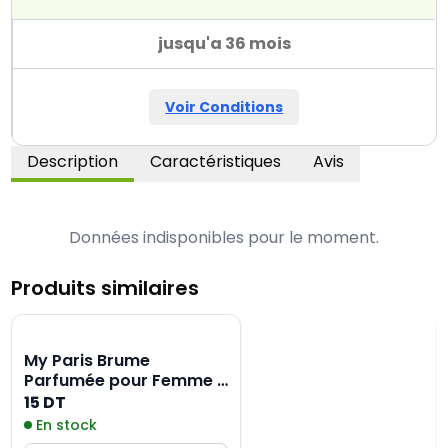
jusqu'a 36 mois
Voir Conditions
Description
Caractéristiques
Avis
Données indisponibles pour le moment.
Produits similaires
My Paris Brume
Parfumée pour Femme -
250ML
15 DT
En stock