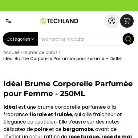
Spécial
Abonnez-vous & Bénéficiez d'un SERVICE PRIORITAIRE et
Catégories
Accueil
Brume de corps
Idéal Brume Corporelle Parfumée pour Femme - 250ML
Idéal Brume Corporelle Parfumée
pour Femme - 250ML
Idéal
est une brume corporelle parfumée à la
fragrance
florale et fruitée
, qui allie fraîcheur et
élégance au quotidien. Elle s’ouvre sur des notes
délicates de
poire
et de
bergamote
, avant de
révéler un cœur raffiné de
rose turque, rose de mai