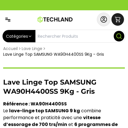
Spécial
Abonnez-vous & Bénéficiez d'un SERVICE PRIORITAIRE et
Catégories
Accueil
Lave Linge
Lave Linge Top SAMSUNG WA90H4400SS 9Kg - Gris
Lave Linge Top SAMSUNG
WA90H4400SS 9Kg - Gris
Référence : WA90H4400SS
Le
lave-linge top SAMSUNG 9 kg
combine
performance et praticité avec une
vitesse
d’essorage de 700 trs/min
et
6 programmes de