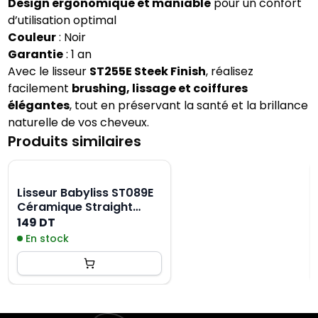
Design ergonomique et maniable
pour un confort
d’utilisation optimal
Couleur
: Noir
Garantie
: 1 an
Avec le lisseur
ST255E Steek Finish
, réalisez
facilement
brushing, lissage et coiffures
élégantes
, tout en préservant la santé et la brillance
naturelle de vos cheveux.
Produits similaires
Lisseur Babyliss ST089E
Céramique Straight
230°C - Noir
149 DT
En stock