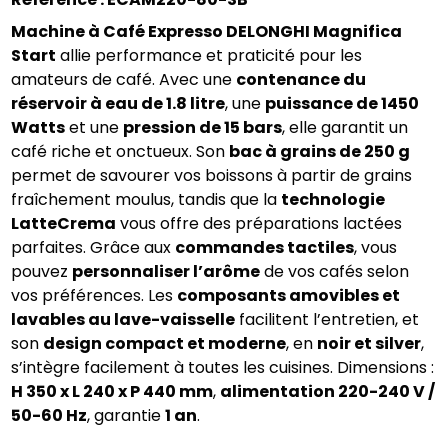
Machine à Café Expresso DELONGHI Magnifica 
Start
 allie performance et praticité pour les 
amateurs de café. Avec une 
contenance du 
réservoir à eau de 1.8 litre
, une 
puissance de 1450 
Watts
 et une 
pression de 15 bars
, elle garantit un 
café riche et onctueux. Son 
bac à grains de 250 g
permet de savourer vos boissons à partir de grains 
fraîchement moulus, tandis que la 
technologie 
LatteCrema
 vous offre des préparations lactées 
parfaites. Grâce aux 
commandes tactiles
, vous 
pouvez 
personnaliser l’arôme
 de vos cafés selon 
vos préférences. Les 
composants amovibles et 
lavables au lave-vaisselle
 facilitent l’entretien, et 
son 
design compact et moderne
, en 
noir et silver
, 
s’intègre facilement à toutes les cuisines. Dimensions : 
H 350 x L 240 x P 440 mm
, 
alimentation 220-240 V / 
50-60 Hz
, garantie 
1 an
.