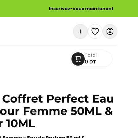
Inscrivez-vous maintenant
Total
0 DT
Coffret Perfect Eau
Pour Femme 50ML &
r 10ML
t Femme – Eau de Parfum 50 ml &