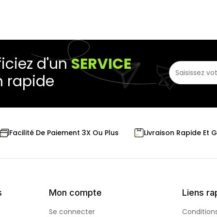
iciez d'un
SERVICE
n rapide
Livraison Rapide Et 
Facilité De Paiement 3X Ou Plus
s
Mon compte
Liens ra
Se connecter
Condition