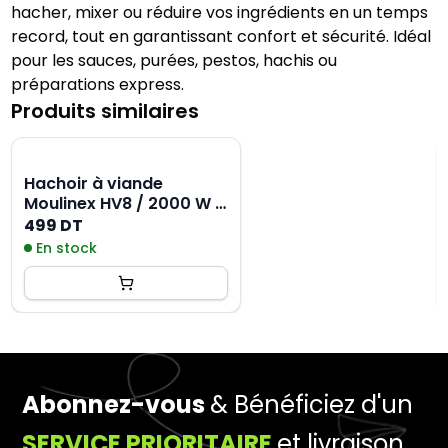
hacher, mixer ou réduire vos ingrédients en un temps
record, tout en garantissant confort et sécurité. Idéal
pour les sauces, purées, pestos, hachis ou
préparations express.
Produits similaires
Hachoir à viande
Moulinex HV8 / 2000 W -
Blanc + Poêle à Frire
499 DT
TEFAL Selection 26 x
En stock
26cm
Abonnez-vous
& Bénéficiez d'un
SERVICE PRIORITAIRE
et livraison