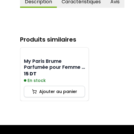
Description
Caractéristiques
Avis
Produits similaires
My Paris Brume
Parfumée pour Femme -
250ML
15 DT
En stock
Ajouter au panier