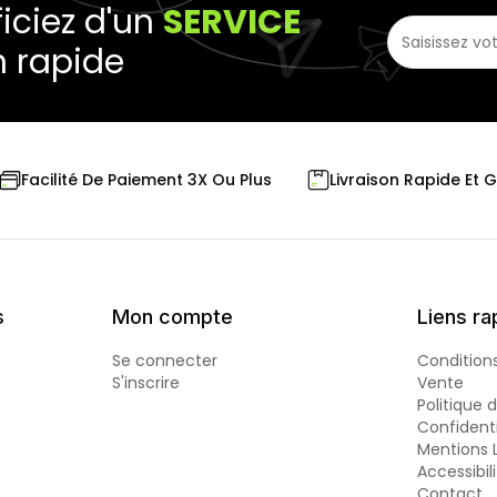
iciez d'un
SERVICE
n rapide
Livraison Rapide Et 
Facilité De Paiement 3X Ou Plus
s
Mon compte
Liens ra
Se connecter
Condition
S'inscrire
Vente
Politique 
Confidenti
Mentions 
Accessibil
Contact