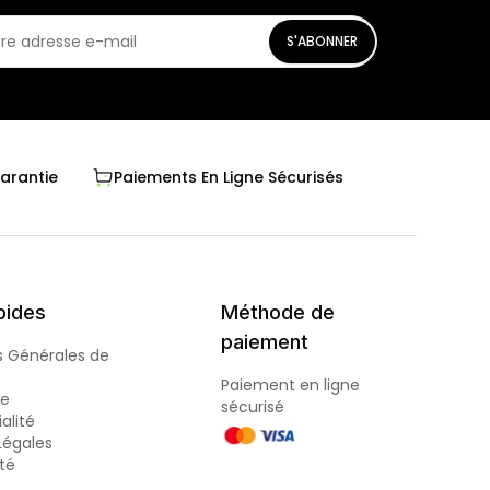
S'ABONNER
Garantie
Paiements En Ligne Sécurisés
pides
Méthode de
paiement
s Générales de
Paiement en ligne
de
sécurisé
alité
Légales
ité