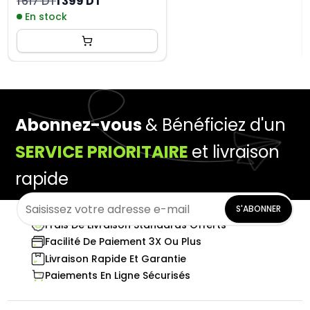
1 617 DT
1 399 DT
En stock
Abonnez-vous
& Bénéficiez d'un
SERVICE PRIORITAIRE
et livraison
rapide
S'ABONNER
Frais De Livraison Standards Offerts
Facilité De Paiement 3X Ou Plus
Livraison Rapide Et Garantie
Paiements En Ligne Sécurisés