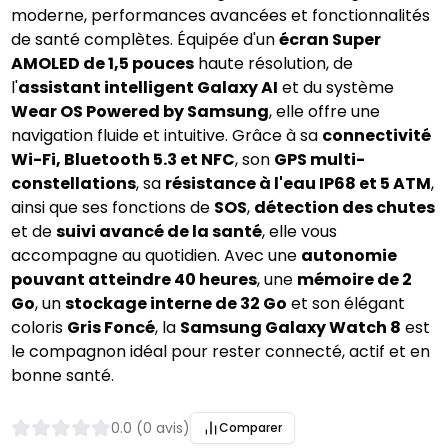
moderne, performances avancées et fonctionnalités 
de santé complètes. Équipée d'un 
écran Super 
AMOLED de 1,5 pouces
 haute résolution, de 
l'
assistant intelligent Galaxy AI
 et du système 
Wear OS Powered by Samsung
, elle offre une 
navigation fluide et intuitive. Grâce à sa 
connectivité 
Wi-Fi, Bluetooth 5.3 et NFC
, son 
GPS multi-
constellations
, sa 
résistance à l'eau IP68 et 5 ATM
, 
ainsi que ses fonctions de 
SOS
, 
détection des chutes
et de 
suivi avancé de la santé
, elle vous 
accompagne au quotidien. Avec une 
autonomie 
pouvant atteindre 40 heures
, une 
mémoire de 2 
Go
, un 
stockage interne de 32 Go
 et son élégant 
coloris 
Gris Foncé
, la 
Samsung Galaxy Watch 8
 est 
le compagnon idéal pour rester connecté, actif et en 
bonne santé.
0.0 (0 avis)
Comparer