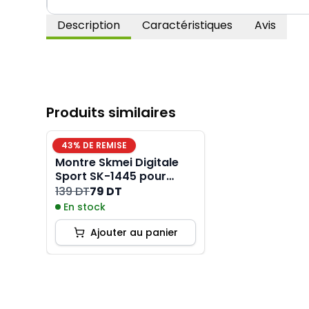
Description
Caractéristiques
Avis
Produits similaires
43
% DE REMISE
Montre Skmei Digitale
Sport SK-1445 pour
Femme - Noir
139 DT
79 DT
En stock
Ajouter au panier