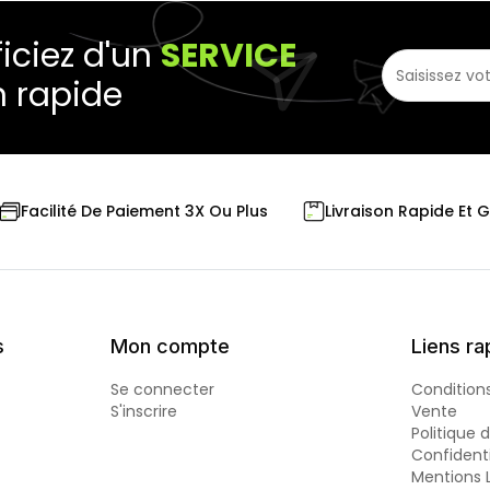
iciez d'un
SERVICE
n rapide
Livraison Rapide Et 
Facilité De Paiement 3X Ou Plus
s
Mon compte
Liens ra
Se connecter
Condition
S'inscrire
Vente
Politique 
Confidenti
Mentions 