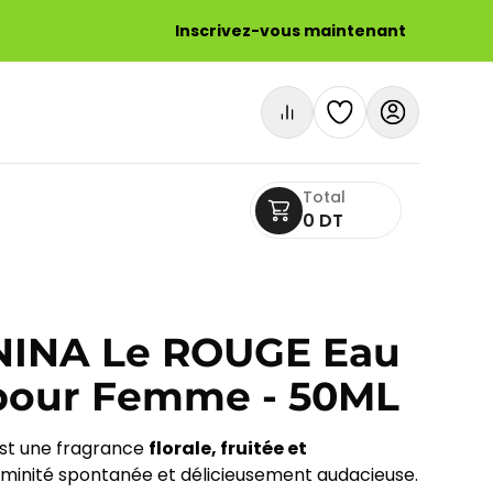
Inscrivez-vous maintenant
Total
0 DT
NINA Le ROUGE Eau
 pour Femme - 50ML
est une fragrance
florale, fruitée et
féminité spontanée et délicieusement audacieuse.