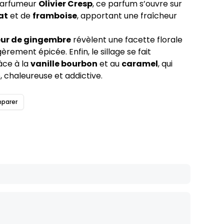
 parfumeur
Olivier Cresp
, ce parfum s’ouvre sur
at
et de
framboise
, apportant une fraîcheur
eur de gingembre
révèlent une facette florale
èrement épicée. Enfin, le sillage se fait
âce à la
vanille bourbon
et au
caramel
, qui
 chaleureuse et addictive.
parer