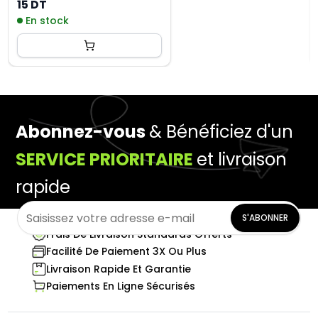
250ML
15 DT
En stock
Abonnez-vous
& Bénéficiez d'un
SERVICE PRIORITAIRE
et livraison
rapide
S'ABONNER
Frais De Livraison Standards Offerts
Facilité De Paiement 3X Ou Plus
Livraison Rapide Et Garantie
Paiements En Ligne Sécurisés