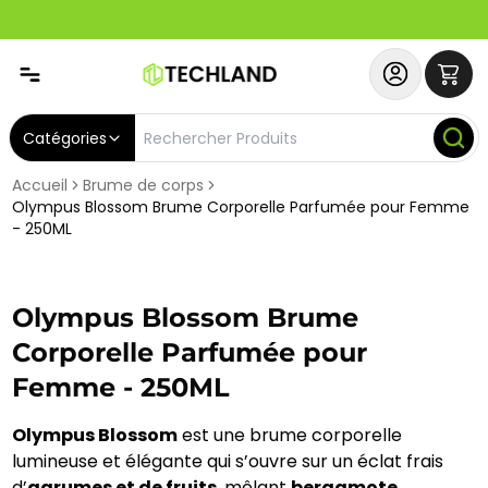
Spécial
Abonnez-vous & Bénéficiez d'un SERVICE PRIORITAIRE et
Catégories
Accueil
Brume de corps
Olympus Blossom Brume Corporelle Parfumée pour Femme
- 250ML
Olympus Blossom Brume
Corporelle Parfumée pour
Femme - 250ML
Olympus Blossom
est une brume corporelle
lumineuse et élégante qui s’ouvre sur un éclat frais
d’
agrumes et de fruits
, mêlant
bergamote,