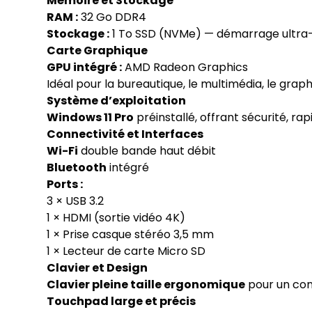
Mémoire et Stockage
RAM :
32 Go DDR4
Stockage :
1 To SSD (NVMe) — démarrage ultra-r
Carte Graphique
GPU intégré :
AMD Radeon Graphics
Idéal pour la bureautique, le multimédia, le grap
Système d’exploitation
Windows 11 Pro
préinstallé, offrant sécurité, ra
Connectivité et Interfaces
Wi-Fi
double bande haut débit
Bluetooth
intégré
Ports :
3 × USB 3.2
1 × HDMI (sortie vidéo 4K)
1 × Prise casque stéréo 3,5 mm
1 × Lecteur de carte Micro SD
Clavier et Design
Clavier pleine taille ergonomique
pour un con
Touchpad large et précis