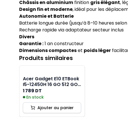
Châssis en aluminium
finition
gris élégant
, l
Design fin et moderne
, idéal pour les déplace
Autonomie et Batterie
Batterie longue durée (jusqu’à 8–10 heures selo
Recharge rapide via adaptateur secteur inclus
Divers
Garantie :
1 an constructeur
Dimensions compactes
et
poids léger
facilit
Produits similaires
Acer Gadget E10 ETBook
I5-12450H 16 GO 512 GO
Gris
1 789 DT
En stock
Ajouter au panier