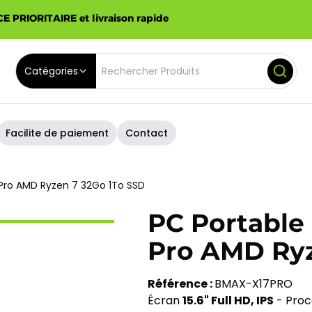
E PRIORITAIRE et livraison rapide
Catégories
Facilite de paiement
Contact
Pro AMD Ryzen 7 32Go 1To SSD
PC Portabl
Pro AMD Ryz
Référence :
BMAX-X17PRO
Écran
15.6" Full HD, IPS
- Proc