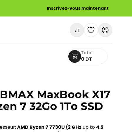
Inscrivez-vous maintenant
Total
0 DT
e BMAX MaxBook X17
en 7 32Go 1To SSD
esseur:
AMD Ryzen 7 7730U
(
2 GHz
up to
4.5