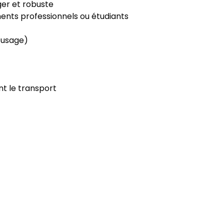
éger et robuste
ments professionnels ou étudiants
n usage)
ant le transport