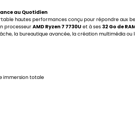
gance au Quotidien
rtable hautes performances conçu pour répondre aux bes
son processeur
AMD Ryzen 7 7730U
et à ses
32 Go de RA
itâche, la bureautique avancée, la création multimédia ou 
ne immersion totale