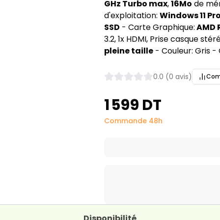
GHz Turbo max
,
16Mo
de mém
d'exploitation:
Windows 11 Pr
SSD
- Carte Graphique:
AMD R
3.2, 1x HDMI, Prise casque sté
pleine taille
- Couleur: Gris - 
0.0 (0 avis)
Com
1 599 DT
Commande 48h
Disponibilité