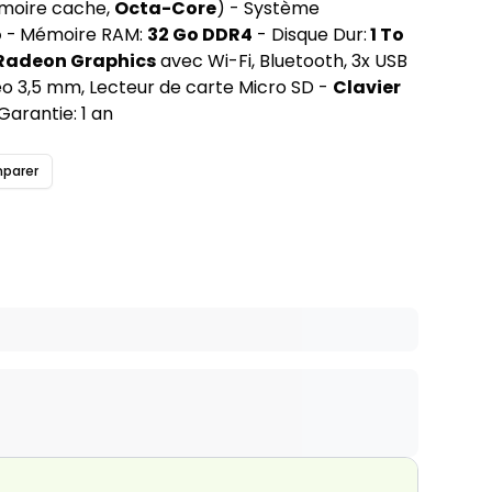
oire cache,
Octa-Core
) - Système
o
-
Mémoire RAM:
32 Go DDR4
- Disque Dur:
1 To
adeon Graphics
avec Wi-Fi, Bluetooth, 3x USB
réo 3,5 mm, Lecteur de carte Micro SD -
Clavier
Garantie: 1 an
parer