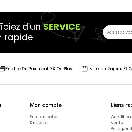
iciez d'un
SERVICE
n rapide
Livraison Rapide Et 
Facilité De Paiement 3X Ou Plus
s
Mon compte
Liens ra
Se connecter
Condition
S'inscrire
Vente
Politique 