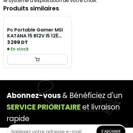
le système d’exploitation de votre choix.
Produits similaires
Pc Portable Gamer MSI
KATANA 15 B12V i5 12È
GÉN 8GO RTX 4060
3 299 DT
En stock
Abonnez-vous
& Bénéficiez d'un
SERVICE PRIORITAIRE
et livraison
rapide
S'ABONNER