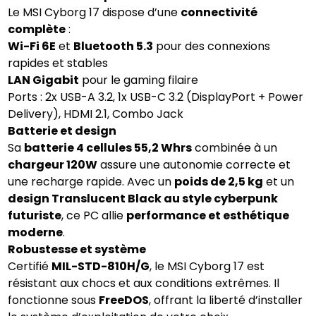
Le MSI Cyborg 17 dispose d’une
connectivité
complète
:
Wi-Fi 6E
et
Bluetooth 5.3
pour des connexions
rapides et stables
LAN Gigabit
pour le gaming filaire
Ports : 2x USB-A 3.2, 1x USB-C 3.2 (DisplayPort + Power
Delivery), HDMI 2.1, Combo Jack
Batterie et design
Sa
batterie 4 cellules 55,2 Whrs
combinée à un
chargeur 120W
assure une autonomie correcte et
une recharge rapide. Avec un
poids de 2,5 kg
et un
design Translucent Black au style cyberpunk
futuriste
, ce PC allie
performance et esthétique
moderne
.
Robustesse et système
Certifié
MIL-STD-810H/G
, le MSI Cyborg 17 est
résistant aux chocs et aux conditions extrêmes. Il
fonctionne sous
FreeDOS
, offrant la liberté d’installer