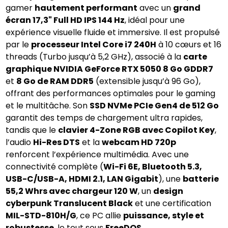
gamer
hautement performant
avec un
grand
écran 17,3" Full HD IPS 144 Hz
, idéal pour une
expérience visuelle fluide et immersive. Il est propulsé
par le
processeur Intel Core i7 240H
à 10 cœurs et 16
threads (Turbo jusqu’à 5,2 GHz), associé à la
carte
graphique NVIDIA GeForce RTX 5050 8 Go GDDR7
et
8 Go de RAM DDR5
(extensible jusqu’à 96 Go),
offrant des performances optimales pour le gaming
et le multitâche. Son
SSD NVMe PCIe Gen4 de 512 Go
garantit des temps de chargement ultra rapides,
tandis que le
clavier 4-Zone RGB avec Copilot Key
,
l’audio
Hi-Res DTS
et la
webcam HD 720p
renforcent l’expérience multimédia. Avec une
connectivité complète (
Wi-Fi 6E, Bluetooth 5.3,
USB-C/USB-A, HDMI 2.1, LAN Gigabit
), une
batterie
55,2 Whrs avec chargeur 120 W
, un
design
cyberpunk Translucent Black
et une certification
MIL-STD-810H/G
, ce PC allie
puissance, style et
robustesse
, le tout sous
FreeDOS
.