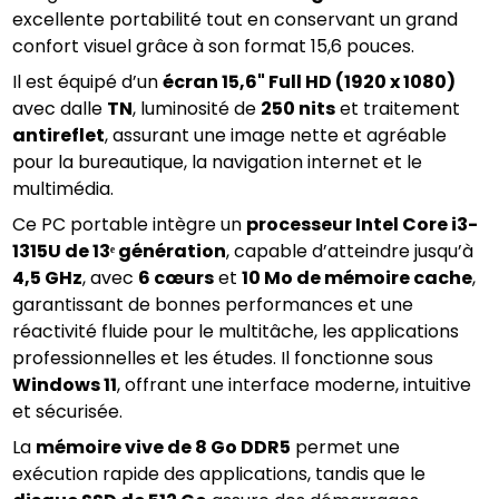
excellente portabilité tout en conservant un grand 
confort visuel grâce à son format 15,6 pouces.
Il est équipé d’un 
écran 15,6" Full HD (1920 x 1080)
avec dalle 
TN
, luminosité de 
250 nits
 et traitement 
antireflet
, assurant une image nette et agréable 
pour la bureautique, la navigation internet et le 
multimédia.
Ce PC portable intègre un 
processeur Intel Core i3-
1315U de 13ᵉ génération
, capable d’atteindre jusqu’à 
4,5 GHz
, avec 
6 cœurs
 et 
10 Mo de mémoire cache
, 
garantissant de bonnes performances et une 
réactivité fluide pour le multitâche, les applications 
professionnelles et les études. Il fonctionne sous 
Windows 11
, offrant une interface moderne, intuitive 
et sécurisée.
La 
mémoire vive de 8 Go DDR5
 permet une 
exécution rapide des applications, tandis que le 