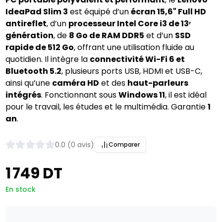
IdeaPad Slim 3
 est équipé d’un 
écran 15,6" Full HD 
antireflet
, d’un 
processeur Intel Core i3 de 13ᵉ 
génération
, de 
8 Go de RAM DDR5
 et d’un 
SSD 
rapide de 512 Go
, offrant une utilisation fluide au 
quotidien. Il intègre la 
connectivité Wi-Fi 6 et 
Bluetooth 5.2
, plusieurs ports USB, HDMI et USB-C, 
ainsi qu’une 
caméra HD
 et des 
haut-parleurs 
intégrés
. Fonctionnant sous 
Windows 11
, il est idéal 
pour le travail, les études et le multimédia. Garantie 
1 
an
.
0.0 (0 avis)
Comparer
1 749 DT
En stock