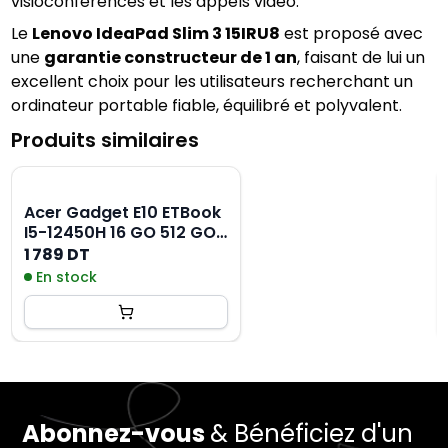
visioconférences et les appels vidéo.
Le 
Lenovo IdeaPad Slim 3 15IRU8
 est proposé avec 
une 
garantie constructeur de 1 an
, faisant de lui un 
excellent choix pour les utilisateurs recherchant un 
ordinateur portable fiable, équilibré et polyvalent.
Produits similaires
Acer Gadget E10 ETBook
I5-12450H 16 GO 512 GO
Gris
1 789 DT
En stock
Abonnez-vous
& Bénéficiez d'un