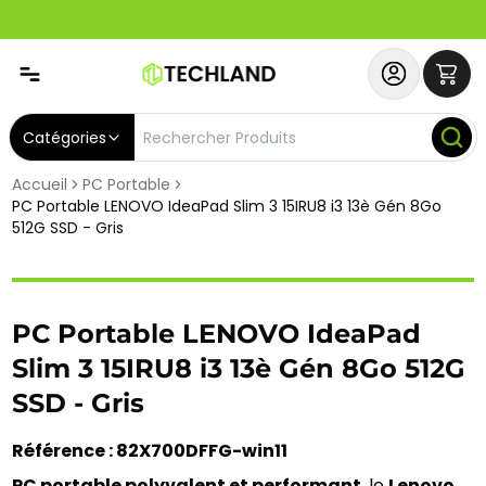
Spécial
Abonnez-vous & Bénéficiez d'un SERVICE PRIORITAIRE et
Catégories
Accueil
PC Portable
PC Portable LENOVO IdeaPad Slim 3 15IRU8 i3 13è Gén 8Go
512G SSD - Gris
PC Portable LENOVO IdeaPad
Slim 3 15IRU8 i3 13è Gén 8Go 512G
SSD - Gris
Référence : 82X700DFFG-win11 
PC portable polyvalent et performant
, le 
Lenovo 