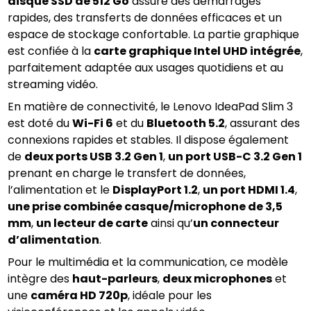
disque SSD de 512 Go
 assure des démarrages 
rapides, des transferts de données efficaces et un 
espace de stockage confortable. La partie graphique 
est confiée à la 
carte graphique Intel UHD intégrée
, 
parfaitement adaptée aux usages quotidiens et au 
streaming vidéo.
En matière de connectivité, le Lenovo IdeaPad Slim 3 
est doté du 
Wi-Fi 6
 et du 
Bluetooth 5.2
, assurant des 
connexions rapides et stables. Il dispose également 
de 
deux ports USB 3.2 Gen 1
, 
un port USB-C 3.2 Gen 1
prenant en charge le transfert de données, 
l’alimentation et le 
DisplayPort 1.2
, 
un port HDMI 1.4
, 
une prise combinée casque/microphone de 3,5 
mm
, 
un lecteur de carte
 ainsi qu’
un connecteur 
d’alimentation
.
Pour le multimédia et la communication, ce modèle 
intègre des 
haut-parleurs
, 
deux microphones
 et 
une 
caméra HD 720p
, idéale pour les 