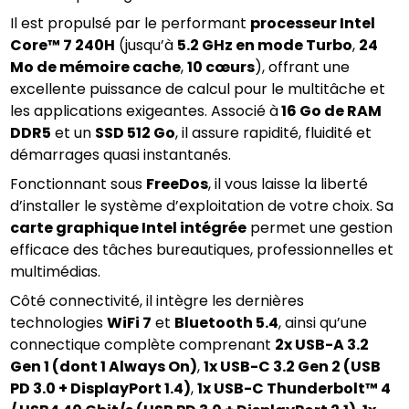
Il est propulsé par le performant 
processeur Intel 
Core™ 7 240H
 (jusqu’à 
5.2 GHz en mode Turbo
, 
24 
Mo de mémoire cache
, 
10 cœurs
), offrant une 
excellente puissance de calcul pour le multitâche et 
les applications exigeantes. Associé à
 16 Go de RAM 
DDR5
 et un 
SSD 512 Go
, il assure rapidité, fluidité et 
démarrages quasi instantanés.
Fonctionnant sous 
FreeDos
, il vous laisse la liberté 
d’installer le système d’exploitation de votre choix. Sa 
carte graphique Intel intégrée
 permet une gestion 
efficace des tâches bureautiques, professionnelles et 
multimédias.
Côté connectivité, il intègre les dernières 
technologies 
WiFi 7
 et 
Bluetooth 5.4
, ainsi qu’une 
connectique complète comprenant 
2x USB-A 3.2 
Gen 1 (dont 1 Always On)
, 
1x USB-C 3.2 Gen 2 (USB 
PD 3.0 + DisplayPort 1.4)
, 
1x USB-C Thunderbolt™ 4 