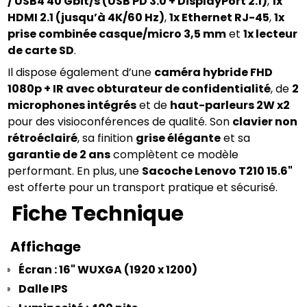
/ USB4 40 Gbit/s (USB PD 3.0 + DisplayPort 2.1)
, 
1x 
HDMI 2.1 (jusqu’à 4K/60 Hz)
, 
1x Ethernet RJ-45
, 
1x 
prise combinée casque/micro 3,5 mm
 et 
1x lecteur 
de carte SD
.
Il dispose également d’une 
caméra hybride FHD 
1080p + IR avec obturateur de confidentialité
, de 
2 
microphones intégrés
 et de 
haut-parleurs 2W x2
pour des visioconférences de qualité. Son 
clavier non 
rétroéclairé
, sa finition 
grise élégante
 et sa 
garantie de 2 ans
 complètent ce modèle 
performant. En plus, une 
Sacoche Lenovo T210 15.6"
est offerte pour un transport pratique et sécurisé.
Fiche Technique
 Affichage
Écran : 16" WUXGA (1920 x 1200)
Dalle IPS