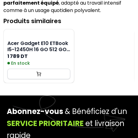
parfaitement équipé
, adapté au travail intensif 
comme à un usage quotidien polyvalent.
Produits similaires
Acer Gadget E10 ETBook
I5-12450H 16 GO 512 GO
Gris
1 789 DT
En stock
Abonnez-vous
& Bénéficiez d'un
SERVICE PRIORITAIRE
et livraison
rapide