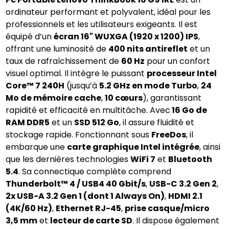
ordinateur performant et polyvalent, idéal pour les 
professionnels et les utilisateurs exigeants. Il est 
équipé d’un 
écran 16" WUXGA (1920 x 1200) IPS
, 
offrant une luminosité de 
400 nits antireflet
 et un 
taux de rafraîchissement de 
60 Hz
 pour un confort 
visuel optimal. Il intègre le puissant 
processeur Intel 
Core™ 7 240H
 (jusqu’à 
5.2 GHz en mode Turbo
, 
24 
Mo de mémoire cache
, 
10 cœurs
), garantissant 
rapidité et efficacité en multitâche. Avec
 16 Go de 
RAM DDR5
 et un 
SSD 512 Go
, il assure fluidité et 
stockage rapide. Fonctionnant sous 
FreeDos
, il 
embarque une 
carte graphique Intel intégrée
, ainsi 
que les dernières technologies 
WiFi 7
 et 
Bluetooth 
5.4
. Sa connectique complète comprend 
Thunderbolt™ 4 / USB4 40 Gbit/s
, 
USB-C 3.2 Gen 2
, 
2x USB-A 3.2 Gen 1 (dont 1 Always On)
, 
HDMI 2.1 
(4K/60 Hz)
, 
Ethernet RJ-45
, 
prise casque/micro 
3,5 mm
 et 
lecteur de carte SD
. Il dispose également 