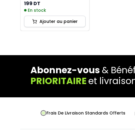
Blanc
199 DT
En stock
Ajouter au panier
Abonnez-vous
& Bénéf
PRIORITAIRE
et livraiso
Frais De Livraison Standards Offerts