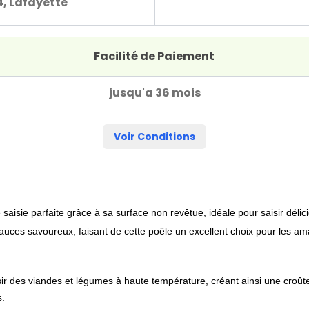
4, Lafayette
Facilité de Paiement
jusqu'a 36 mois
Voir Conditions
e
saisie parfaite
grâce à sa surface non revêtue, idéale pour saisir dél
sauces savoureux
, faisant de cette poêle un excellent choix pour les a
sir des viandes et légumes à haute température, créant ainsi une croû
s.