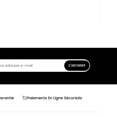
500W 
269 D
En st
S'ABONNER
Garantie
Paiements En Ligne Sécurisés