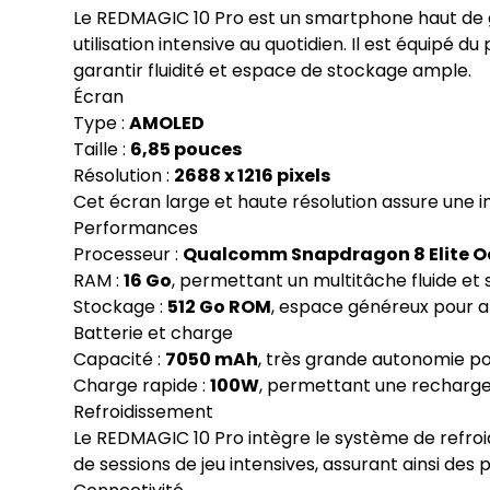
Le REDMAGIC 10 Pro est un smartphone haut de 
utilisation intensive au quotidien. Il est équipé 
garantir fluidité et espace de stockage ample.
Écran
Type :
AMOLED
Taille :
6,85 pouces
Résolution :
2688 x 1216 pixels
Cet écran large et haute résolution assure une i
Performances
Processeur :
Qualcomm Snapdragon 8 Elite O
RAM :
16 Go
, permettant un multitâche fluide et
Stockage :
512 Go ROM
, espace généreux pour app
Batterie et charge
Capacité :
7050 mAh
, très grande autonomie po
Charge rapide :
100W
, permettant une recharge
Refroidissement
Le REDMAGIC 10 Pro intègre le système de refr
de sessions de jeu intensives, assurant ainsi de