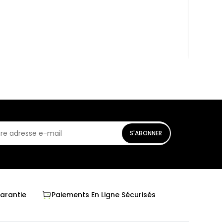
5G 8G
1 299 
En st
S'ABONNER
Garantie
Paiements En Ligne Sécurisés