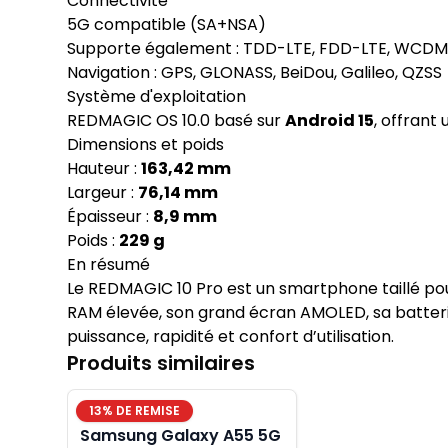
Connectivité
5G compatible (SA+NSA)
Supporte également : TDD-LTE, FDD-LTE, WCDMA
Navigation : GPS, GLONASS, BeiDou, Galileo, QZSS
Système d'exploitation
REDMAGIC OS 10.0 basé sur
Android 15
, offrant
Dimensions et poids
Hauteur :
163,42 mm
Largeur :
76,14 mm
Épaisseur :
8,9 mm
Poids :
229 g
En résumé
Le REDMAGIC 10 Pro est un smartphone taillé pour
RAM élevée, son grand écran AMOLED, sa batterie
puissance, rapidité et confort d’utilisation.
Produits similaires
13
% DE REMISE
Samsung Galaxy A55 5G