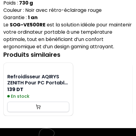
Poids :
730 g
Couleur : Noir avec rétro-éclairage rouge
Garantie :
1 an
Le
SOG-VE500RE
est la solution idéale pour maintenir
votre ordinateur portable à une température
optimale, tout en bénéficiant d’un confort
ergonomique et d’un design gaming attrayant.
Produits similaires
Refroidisseur AQIRYS
ZENITH Pour PC Portable
17" - Noir
139 DT
En stock