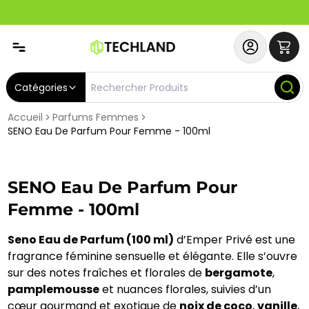
Spécial
Abonnez-vous & Bénéficiez d'un SERVICE PRIORITAIRE et
Catégories
Accueil
Parfums Femmes
SENO Eau De Parfum Pour Femme - 100ml
SENO Eau De Parfum Pour
Femme - 100ml
Seno Eau de Parfum (100 ml)
d’Emper Privé est une
fragrance féminine sensuelle et élégante. Elle s’ouvre
sur des notes fraîches et florales de
bergamote
,
pamplemousse
et nuances florales, suivies d’un
cœur gourmand et exotique de
noix de coco
,
vanille
,