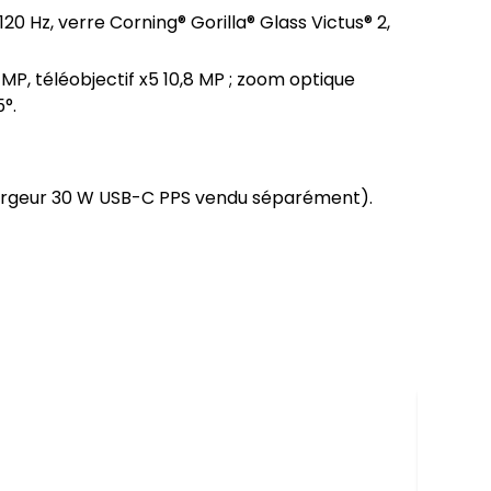
0 Hz, verre Corning® Gorilla® Glass Victus® 2, 
P, téléobjectif x5 10,8 MP ; zoom optique 
°.
chargeur 30 W USB-C PPS vendu séparément).
Samsu
6GO 12
1 198,