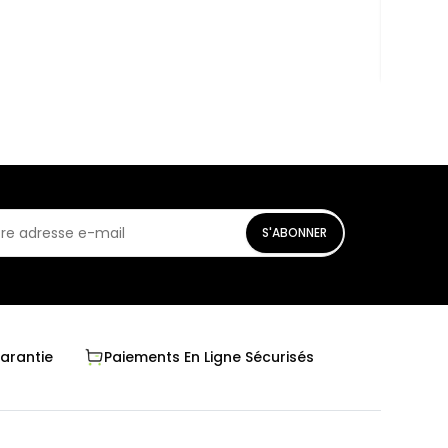
En st
S'ABONNER
Garantie
Paiements En Ligne Sécurisés