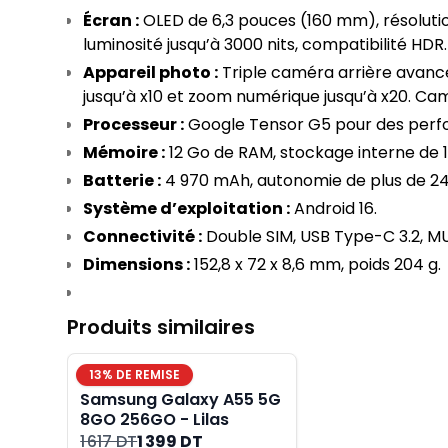
Écran :
 OLED de 6,3 pouces (160 mm), résolutio
luminosité jusqu’à 3000 nits, compatibilité HDR.
Appareil photo :
 Triple caméra arrière avancé
jusqu’à x10 et zoom numérique jusqu’à x20. Ca
Processeur :
 Google Tensor G5 pour des perf
Mémoire :
 12 Go de RAM, stockage interne de 
Batterie :
 4 970 mAh, autonomie de plus de 2
Système d’exploitation :
 Android 16.
Connectivité :
 Double SIM, USB Type-C 3.2, 
Dimensions :
 152,8 x 72 x 8,6 mm, poids 204 g.
Produits similaires
13
% DE REMISE
Samsung Galaxy A55 5G
8GO 256GO - Lilas
1 617 DT
1 399 DT