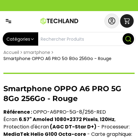
Abonnez-vous & Bénéficiez d'un SERVICE PRIORITAIRE et
Catégories
Accueil
smartphone
Smartphone OPPO A6 PRO 5G 8Go 256Go - Rouge
Smartphone OPPO A6 PRO 5G
8Go 256Go - Rouge
Référence :
OPPO-A6PRO-5G-8/256-RED
Écran
6.57" Amoled
1080×2372 Pixels
,
120Hz
,
Protection d'écran
(AGC DT-Star D+)
- Processeur:
MediaTek Helio G100 Octa-core
- Carte graphique: