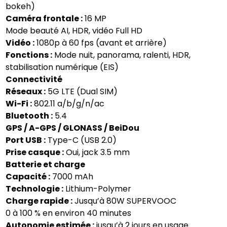
bokeh)
Caméra frontale :
16 MP
Mode beauté AI, HDR, vidéo Full HD
Vidéo :
1080p à 60 fps (avant et arrière)
Fonctions :
Mode nuit, panorama, ralenti, HDR,
stabilisation numérique (EIS)
Connectivité
Réseaux :
5G LTE (Dual SIM)
Wi-Fi :
802.11 a/b/g/n/ac
Bluetooth :
5.4
GPS / A-GPS / GLONASS / BeiDou
Port USB :
Type-C (USB 2.0)
Prise casque :
Oui, jack 3.5 mm
Batterie et charge
Capacité :
7000 mAh
Technologie :
Lithium-Polymer
Charge rapide :
Jusqu’à 80W SUPERVOOC
0 à 100 % en environ 40 minutes
Autonomie estimée :
jusqu’à 2 jours en usage