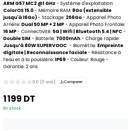
ARM G57 MC2 @1 GHz
- Systéme d'exploitation:
ColorOS 15.0
- Mémoire RAM:
8Go (extensible
jusqu'à 16Go)
- Stockage:
256Go
- Appareil Photo
Arriére:
Dual 50 MP + 2 MP
- Appareil Photo Frontale:
16 MP
- Connectivité:
5G | Wifi | Bluetooth 5.4 | NFC
-
Double SIM
- Batterie:
7000mAh
- Charge rapide:
Jusqu’à 80W SUPERVOOC
- Biométrie:
Empreinte
digitale | Reconnaissance faciale
- Résistance à
l’eau et à la poussière:
IP69
- Couleur: Rouge -
Garantie: 2 ans
0.0 (0 avis)
Comparer
1 199 DT
En stock