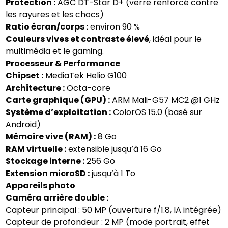
Protection :
AGC DT-Star D+ (verre renforcé contre
les rayures et les chocs)
Ratio écran/corps :
environ 90 %
Couleurs vives et contraste élevé
, idéal pour le
multimédia et le gaming.
Processeur & Performance
Chipset :
MediaTek Helio G100
Architecture :
Octa-core
Carte graphique (GPU) :
ARM Mali-G57 MC2 @1 GHz
Système d’exploitation :
ColorOS 15.0 (basé sur
Android)
Mémoire vive (RAM) :
8 Go
RAM virtuelle :
extensible jusqu’à 16 Go
Stockage interne :
256 Go
Extension microSD :
jusqu’à 1 To
Appareils photo
Caméra arrière double :
Capteur principal : 50 MP (ouverture f/1.8, IA intégrée)
Capteur de profondeur : 2 MP (mode portrait, effet